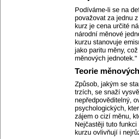
Podíváme-li se na defi
považovat za jednu z 
kurz je cena určité n
národní měnové jedn
kurzu stanovuje emis
jako paritu měny, co
měnových jednotek."
Teorie měnových
Způsob, jakým se st
trzích, se snaží vysv
nepředpověditelný, ov
psychologických, kter
zájem o cizí měnu, kt
Nejčastěji tuto funkc
kurzu ovlivňují i nejr