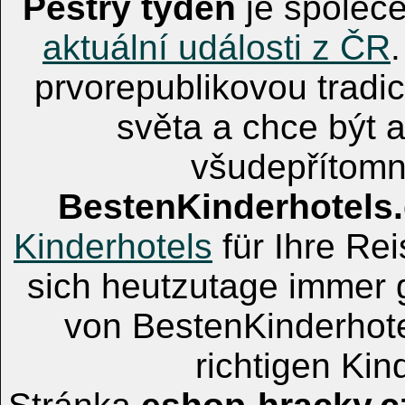
Pestrý týden
je společe
aktuální události z ČR
prvorepublikovou tradic
světa a chce být 
všudepřítomn
BestenKinderhotels
Kinderhotels
für Ihre Rei
sich heutzutage immer g
von BestenKinderhotel
richtigen Kin