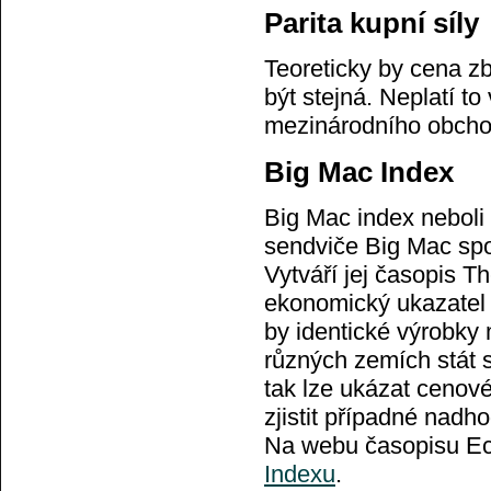
Parita kupní síly
Teoreticky by cena z
být stejná. Neplatí t
mezinárodního obcho
Big Mac Index
Big Mac index neboli
sendviče Big Mac spo
Vytváří jej časopis T
ekonomický ukazatel v
by identické výrobk
různých zemích stát 
tak lze ukázat cenové
zjistit případné nad
Na webu časopisu Ec
Indexu
.