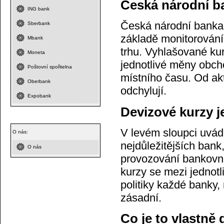
Česká národní b
ING bank
Česká národní banka 
Sberbank
základě monitorován
Mbank
trhu. Vyhlašované ku
Moneta
jednotlivé měny obch
Poštovní spořitelna
místního času. Od ak
Oberbank
odchylují.
Expobank
Devizové kurzy j
V levém sloupci uvád
O nás:
nejdůležitějších bank,
O nás
provozování bankovní
kurzy se mezi jednotl
politiky každé banky,
zásadní.
Co je to vlastně 