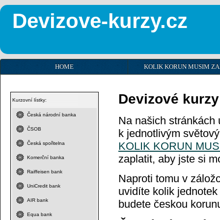
Devizove-kurzy.cz
HOME
KOLIK KORUN MUSIM ZA
Devizové kurzy
Kurzovní lístky:
Česká národní banka
Na našich stránkách 
ČSOB
k jednotlivým světov
KOLIK KORUN MUSÍ
Česká spořitelna
zaplatit, aby jste si 
Komerční banka
Raiffeisen bank
Naproti tomu v zálož
UniCredit bank
uvidíte kolik jednote
AIR bank
budete českou korunu
Equa bank