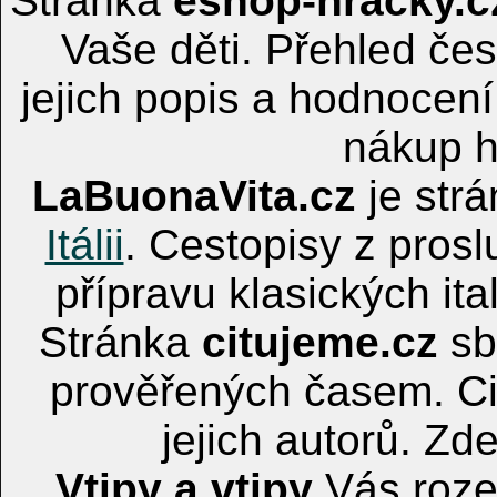
Stránka
eshop-hracky.c
Vaše děti. Přehled če
jejich popis a hodnocen
nákup h
LaBuonaVita.cz
je strá
Itálii
. Cestopisy z pros
přípravu klasických ital
Stránka
citujeme.cz
sb
prověřených časem. Ci
jejich autorů. Zd
Vtipy a vtipy
Vás roze