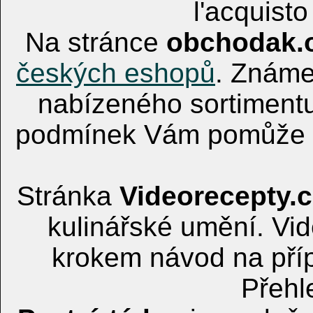
l'acquisto
Na stránce
obchodak.o
českých eshopů
. Známe
nabízeného sortimentu
podmínek Vám pomůže na
Stránka
Videorecepty.c
kulinářské umění. Vi
krokem návod na pří
Přehl