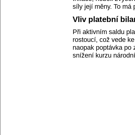
síly její měny. To m
Vliv platební bi
Při aktivním saldu pl
rostoucí, což vede ke
naopak poptávka po 
snížení kurzu národn