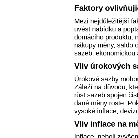
Faktory ovlivňují
Mezi nejdůležitější fa
uvést nabídku a popt
domácího produktu, ne
nákupy měny, saldo o
sazeb, ekonomickou a 
Vliv úrokových 
Úrokové sazby mohou 
Záleží na důvodu, kt
růst sazeb spojen či
dané měny roste. Pok
vysoké inflace, deviz
Vliv inflace na 
Inflace, neboli zvýše